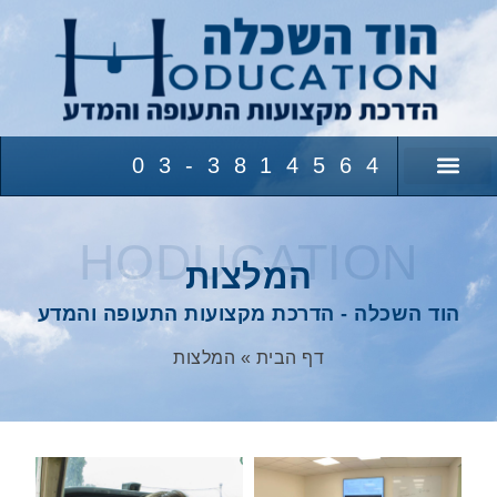
לתוכן
03-3814564
לימודים לרשיונות טיס
תעופה לילדים ונוער
קצת עלינו
מעבר לקורסים
העשרה טכנולוגית ומתמטית
HODUCATION
המלצות
הוד השכלה - הדרכת מקצועות התעופה והמדע
דף הבית
»
המלצות