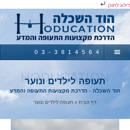
דילוג לתוכן
03-3814564
לימודים לרשיונות טיס
תעופה לילדים ונוער
קצת עלינו
מעבר לקורסים
העשרה טכנולוגית ומתמטית
HODUCATION
תעופה לילדים ונוער
הוד השכלה - הדרכת מקצועות התעופה והמדע
דף הבית
»
תעופה לילדים ונוער