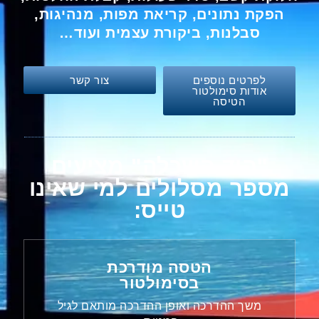
הפקת נתונים, קריאת מפות, מנהיגות,
סבלנות, ביקורת עצמית ועוד…
לפרטים נוספים
צור קשר
אודות סימולטור
הטיסה
"הוד השכלה" מציעים
מספר מסלולים למי שאינו
טייס:
הטסה מודרכת
בסימולטור
משך ההדרכה ואופן ההדרכה מותאם לגיל