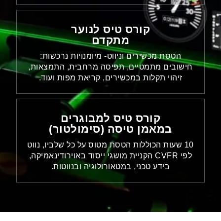
קורס טיס לנוער
מתקדם
הטסת מכשירים וניווט- מיומנויות נרכשות:
חישובים מתמטיים, תפיסה מרחבית, התמצאות,
זיהוי תקלות במכשירים, קריאת מפות ועוד.
קורס טיס למבוגרים
במאמן טיסה (סימולטור)
10 שעות הכוללות הטסת מטוס על כל שלביו, נווט
לפי CVFR הקניית מושגי ייסוד באוירודינאמיקה,
בידע טכני, במטאורולוגיה ובנווטות.