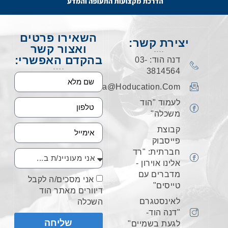
השאירו פרטים
יצירת קשר:
ואצור קשר
בהקדם האפשרי:
דנה הוד: 03-
3814564
Dana@hoducation.com
לעמוד "הוד
משכלה"
קבוצת
פייסבוק
חברתית: "רד
אלינו אוירון -
מדברים עם
אני מסכים/ה לקבל
טייסים"
דיוורים מאתר הוד
לאינסטגרם
השכלה
"דנה הוד-
שליחה
לגעת בשמיים"