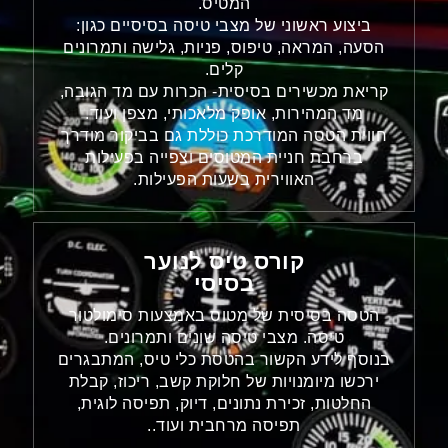
המטיס.
ביצוע ראשוני של מצבי טיסה בסיסיים כגון:
הסעה, המראה, טיפוס, פניות, גלישה ותמרונים
קלים.
קריאת מכשירים בסיסית- הכרות עם מד הגובה,
מד המהירות, אופק מלאכותי, מצפן ועוד.
חווית הטסה המודרכת כוללת גם בביקור מודרך
ברחבת חניית המטוסים וצפייה בפעילות
האווירית בשעות הפעילות.
קורס טיס לנוער
בסיסי
הטסה בסיסית של מטוס באמצעות סימולטור
טיסה. מצבי טיסה שונים ותמרונים.
בנוסף לידע הקשור בהטסת כלי טיס, המתבגרים
ירכשו מיומנויות של חלוקת קשב, ריכוז, קבלת
החלטות, זכירת נתונים, דיוק, תפיסה לוגית,
תפיסה מרחבית ועוד..